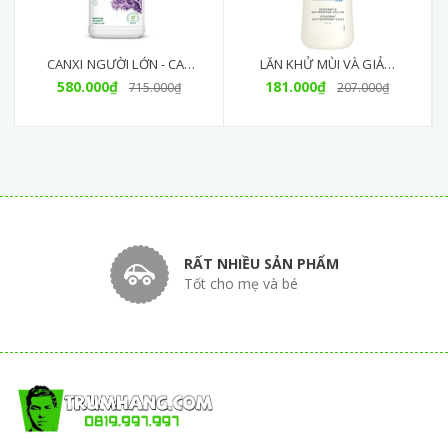
CANXI NGƯỜI LỚN - CAL
LĂN KHỬ MÙI VÀ GIẢM
MAG D 180 VIÊN (MỚI)
580.000₫
181.000₫
TIẾT MỒ HÔI G&H
715.000₫
207.000₫
PROTECT+ (100ML)
RẤT NHIỀU SẢN PHẨM
Tốt cho mẹ và bé