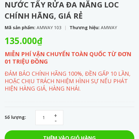
NƯỚC TẨY RỬA ĐA NĂNG LOC
CHÍNH HÃNG, GIÁ RẺ
Mã sản phẩm:
AMWAY 103
|
Thương hiệu:
AMWAY
135.000₫
MIỄN PHÍ VẬN CHUYỂN TOÀN QUỐC TỪ ĐƠN
01 TRIỆU ĐỒNG
ĐẢM BẢO CHÍNH HÃNG 100%, ĐỀN GẤP 10 LẦN,
HOẶC CHỊU TRÁCH NHIỆM HÌNH SỰ NẾU PHÁT
HIỆN HÀNG GIẢ, HÀNG NHÁI.
+
Số lượng:
-
THÊM VÀO GIỎ HÀNG