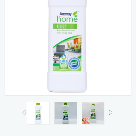
prev
next