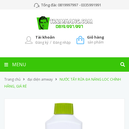
Tổng đài:
0819997997
-
0335991991
Tài khoản
Giỏ hàng
/
sản phẩm
Đăng ký
Đăng nhập
MENU
Trang chủ
đại diện amway
NƯỚC TẨY RỬA ĐA NĂNG LOC CHÍNH
HÃNG, GIÁ RẺ