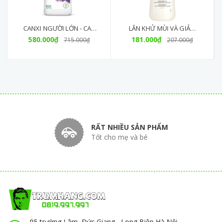
CANXI NGƯỜI LỚN - CAL
LĂN KHỬ MÙI VÀ GIẢM
MAG D 180 VIÊN (MỚI)
580.000₫
181.000₫
TIẾT MỒ HÔI G&H
715.000₫
207.000₫
PROTECT+ (100ML)
RẤT NHIỀU SẢN PHẨM
Tốt cho mẹ và bé
95 trường Lâm ,Đức Giang , Long Biên Hà Nội....