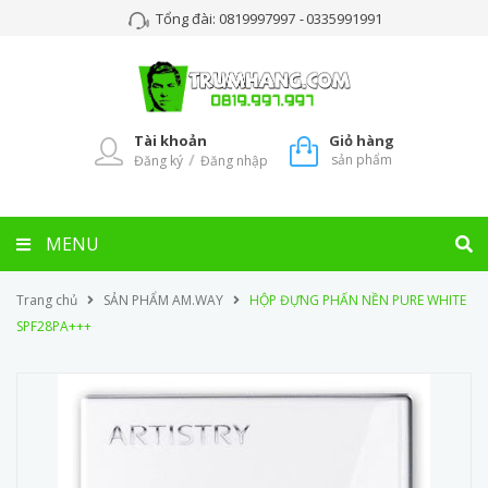
Tổng đài:
0819997997
-
0335991991
Tài khoản
Giỏ hàng
/
sản phẩm
Đăng ký
Đăng nhập
MENU
Trang chủ
SẢN PHẨM AM.WAY
HỘP ĐỰNG PHẤN NỀN PURE WHITE
SPF28PA+++