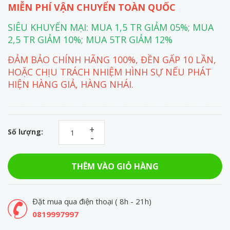
MIỄN PHÍ VẬN CHUYỂN TOÀN QUỐC
SIÊU KHUYẾN MẠI: MUA 1,5 TR GIẢM 05%; MUA
2,5 TR GIẢM 10%; MUA 5TR GIẢM 12%
ĐẢM BẢO CHÍNH HÃNG 100%, ĐỀN GẤP 10 LẦN,
HOẶC CHỊU TRÁCH NHIỆM HÌNH SỰ NẾU PHÁT
HIỆN HÀNG GIẢ, HÀNG NHÁI.
+
Số lượng:
-
THÊM VÀO GIỎ HÀNG
Đặt mua qua điện thoại ( 8h - 21h)
0819997997