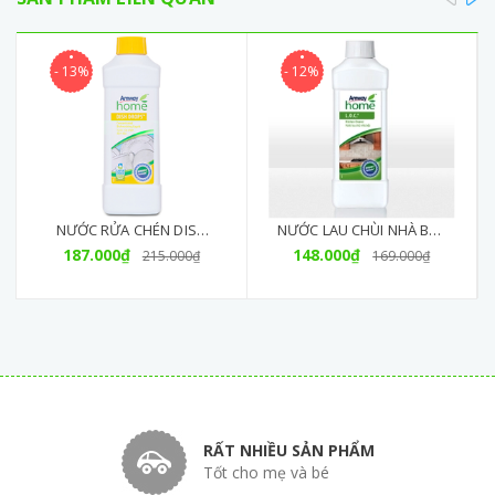
- 13%
- 12%
NƯỚC RỬA CHÉN DISH
NƯỚC LAU CHÙI NHÀ BẾP
DROPS CHÍNH HÃNG
187.000₫
LOC KITCHEN CLEANER
148.000₫
215.000₫
169.000₫
RẤT NHIỀU SẢN PHẨM
Tốt cho mẹ và bé