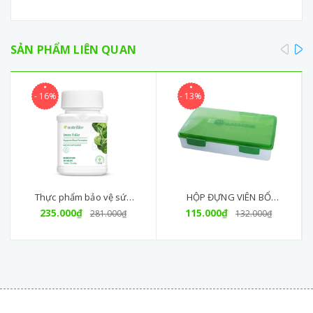
pre
SẢN PHẨM LIÊN QUAN
- 16%
- 13%
Thực phẩm bảo vệ sức
HỘP ĐỰNG VIÊN BỔ
khỏe nutrilite™ iron folic -
235.000₫
SUNG NUTRILITE AMWAY
115.000₫
281.000₫
132.000₫
Sắt Aw