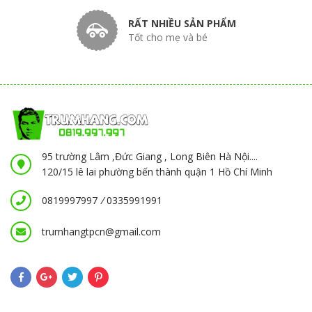
RẤT NHIỀU SẢN PHẨM
Tốt cho mẹ và bé
95 trường Lâm ,Đức Giang , Long Biên Hà Nội....
120/15 lê lai phường bến thành quận 1 Hồ Chí Minh
0819997997
/
0335991991
trumhangtpcn@gmail.com