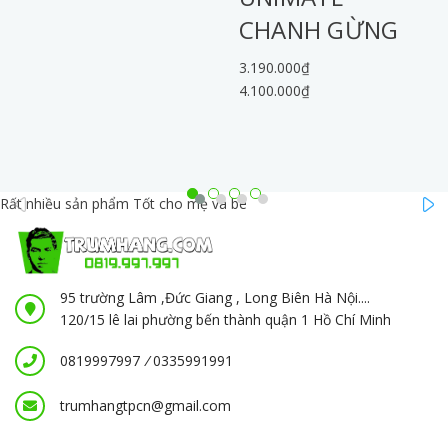
CHANH GỪNG
3.190.000₫
4.100.000₫
prev
Rất nhiều sản phẩm
Tốt cho mẹ và bé
95 trường Lâm ,Đức Giang , Long Biên Hà Nội....
120/15 lê lai phường bến thành quận 1 Hồ Chí Minh
0819997997
/
0335991991
trumhangtpcn@gmail.com