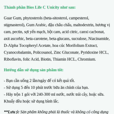
Thành phần Bios Life C Unicity như sau:
Guar Gum, phytosterols (beta-sitosterol, campesterol,
stigmasterol), Gum Arabic, đậu châu chấu, maltodextrin, hương vị
cam, pectin, sợi yến mạch, bột cam, acid citric, canxi cacbonat,
axit ascorbic, beta-carotene, beta-glucans, sucralose, Niacinamide,
D-Alpha Tocopheryl Acetate, hoa cúc Morifolium Extract,
Cyanocobalamin, Policosanol, Zinc Gluconate, Pyridoxine HCL,
Riboflavin, folic Acid, Biotin, Thiamin HCL, Chromium.
Hướng dẫn sử dụng sản phẩm tốt:
- Bạn cần uống 2 lần/ngày để có kết quả tốt.
- Sử dụng 5 đến 10 phút trước bữa ăn chính của bạn.
- Hãy trộn 1 gói với 240-300 ml nước, nước trái cây, hoặc sữa.
Khuấy đều hoặc sử dụng bình lắc.
**Lưu ý:
Sản phẩm không phải là thuốc và không có công dụng