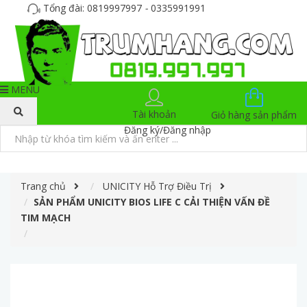
Tổng đài:
0819997997
-
0335991991
MENU
Tài khoản
Giỏ hàng
sản phẩm
Đăng ký
/
Đăng nhập
Trang chủ
UNICITY Hỗ Trợ Điều Trị
SẢN PHẨM UNICITY BIOS LIFE C CẢI THIỆN VẤN ĐỀ
TIM MẠCH