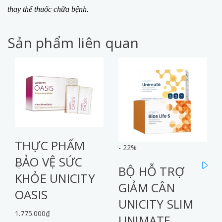
thay thế thuốc chữa bệnh.
Sản phẩm liên quan
THỰC PHẨM
- 22%
BẢO VỆ SỨC
prev
ne
BỘ HỖ TRỢ
KHỎE UNICITY
GIẢM CÂN
OASIS
UNICITY SLIM
1.775.000₫
UNIMATE