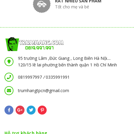
RẤT NHIỀU SẢN PHẨM
Tốt cho mẹ và bé
95 trường Lâm ,Đức Giang , Long Biên Hà Nội....
120/15 lê lai phường bến thành quận 1 Hồ Chí Minh
0819997997
/
0335991991
trumhangtpcn@gmail.com
Hỗ trợ khách hàng