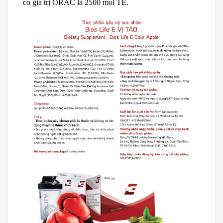
có giá trị ORAC là 2500 mol TE.