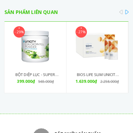
pre
SẢN PHẨM LIÊN QUAN
- 29%
- 27%
BỘT DIỆP LỤC - SUPER
BIOS LIFE SLIM UNICITY
CHLOROPHYLL POWDER
399.000₫
HỖ TRỢ GIẢM CÂN, GIÚP
1.639.000₫
565.000₫
2.258.000₫
GIẢM MỠ THỪA