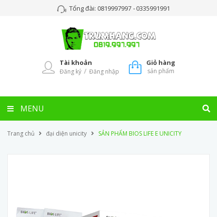
Tổng đài:
0819997997
-
0335991991
Tài khoản
Giỏ hàng
/
sản phẩm
Đăng ký
Đăng nhập
MENU
Trang chủ
đại diện unicity
SẢN PHẨM BIOS LIFE E UNICITY