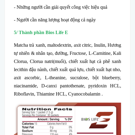
- Những người cần giải quyết công việc hiệu quả
- Người cần năng lượng hoạt động cả ngày
5/ Thành phần Bios Life E
Matcha trà xanh, maltodextrin, axit citric, Inulin, Hương
tự nhiên & nhân tạo, đường, Fructose, L-Carnitine, Kali
Clorua, Clorua natri(muối), chiết xuất hạt cà phê xanh
lecithin đậu nành, chiết xuất quả lựu, chiết xuất hạt nho,
axit ascorbic, L-theanine, sucralose, bột blueberry,
niacinamide, D-canxi pantothenate, pyridoxin HCL,
Riboflavin, Thiamine HCL, Cyanocobalamin .