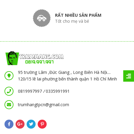
RẤT NHIỀU SẢN PHẨM
Tốt cho mẹ và bé
95 trường Lâm ,Đức Giang , Long Biên Hà Nội....
120/15 lê lai phường bến thành quận 1 Hồ Chí Minh
0819997997
/
0335991991
trumhangtpcn@gmail.com