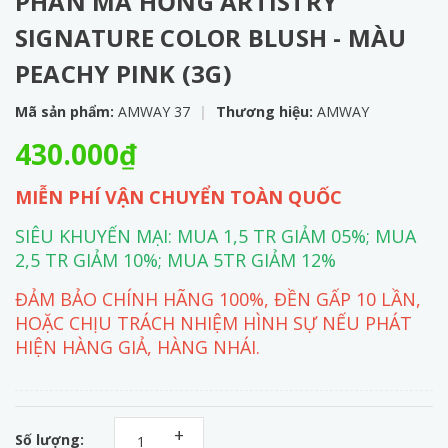
PHẤN MÁ HỒNG ARTISTRY
SIGNATURE COLOR BLUSH - MÀU
PEACHY PINK (3G)
Mã sản phẩm:
AMWAY 37
|
Thương hiệu:
AMWAY
430.000₫
MIỄN PHÍ VẬN CHUYỂN TOÀN QUỐC
SIÊU KHUYẾN MẠI: MUA 1,5 TR GIẢM 05%; MUA
2,5 TR GIẢM 10%; MUA 5TR GIẢM 12%
ĐẢM BẢO CHÍNH HÃNG 100%, ĐỀN GẤP 10 LẦN,
HOẶC CHỊU TRÁCH NHIỆM HÌNH SỰ NẾU PHÁT
HIỆN HÀNG GIẢ, HÀNG NHÁI.
+
Số lượng: