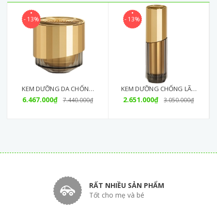
- 13%
- 13%
KEM DƯỠNG DA CHỐNG
KEM DƯỠNG CHỐNG LÃO
6.467.000₫
LÃO HÓA ARTISTRY
HÓA VÙNG MẮT ARTISTRY
2.651.000₫
7.440.000₫
3.050.000₫
SUPREME LX
SUPREME LX AMWAY
RẤT NHIỀU SẢN PHẨM
Tốt cho mẹ và bé