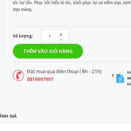
tóc hư tổn.
Phục hồi biểu bì tóc, khôi phục lại sự mềm mại, tươi 
mịn màng.
+
Số lượng:
-
THÊM VÀO GIỎ HÀNG
Đặt mua qua điện thoại ( 8h - 21h)
H
0819997997
M
H
ÁNH GIÁ