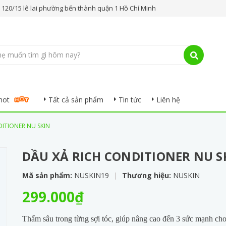
.. 120/15 lê lai phường bến thành quận 1 Hồ Chí Minh
hot
Tất cả sản phẩm
Tin tức
Liên hệ
ITIONER NU SKIN
DẦU XẢ RICH CONDITIONER NU S
Mã sản phẩm:
NUSKIN19
|
Thương hiệu:
NUSKIN
299.000₫
Thấm sâu trong từng sợi tóc, giúp nâng cao đến 3 sức mạnh ch