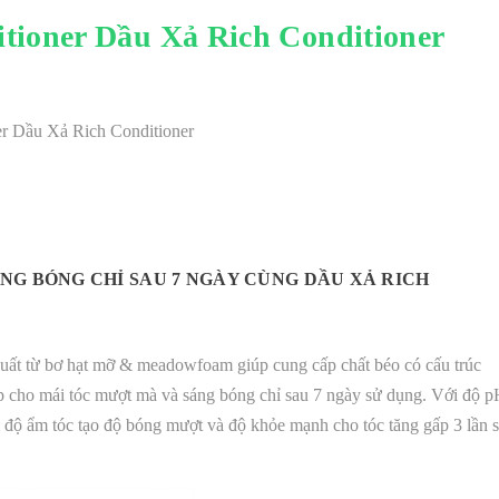
tioner Dầu Xả Rich Conditioner
NG BÓNG CHỈ SAU 7 NGÀY CÙNG DẦU XẢ RICH
xuất từ bơ hạt mỡ & meadowfoam giúp cung cấp chất béo có cấu trúc
úp cho mái tóc mượt mà và sáng bóng chỉ sau 7 ngày sử dụng. Với độ 
i độ ẩm tóc tạo độ bóng mượt và độ khỏe mạnh cho tóc tăng gấp 3 lần 