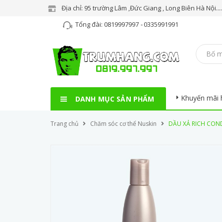
Địa chỉ: 95 trường Lâm ,Đức Giang , Long Biên Hà Nội..
Tổng đài:
0819997997
-
0335991991
Khuyến mãi 
DANH MỤC SẢN PHẨM
Trang chủ
Chăm sóc cơ thể Nuskin
DẦU XẢ RICH COND