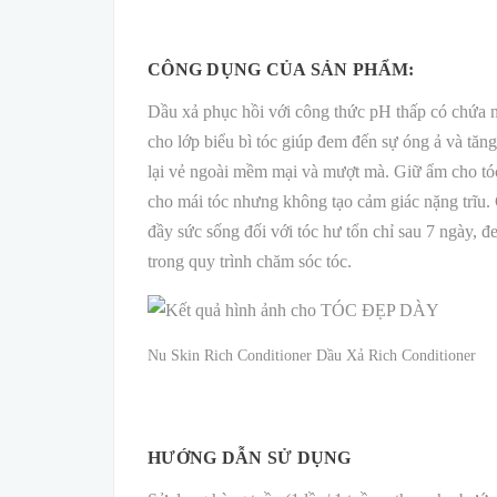
CÔNG DỤNG CỦA SẢN PHẨM:
Dầu xả phục hồi với công thức pH thấp có chứa n
cho lớp biểu bì tóc giúp đem đến sự óng ả và tăn
lại vẻ ngoài mềm mại và mượt mà. Giữ ẩm cho tóc
cho mái tóc nhưng không tạo cảm giác nặng trĩu. 
đầy sức sống đối với tóc hư tổn chỉ sau 7 ngày, đ
trong quy trình chăm sóc tóc.
Nu Skin Rich Conditioner Dầu Xả Rich Conditioner
HƯỚNG DẪN SỬ DỤNG