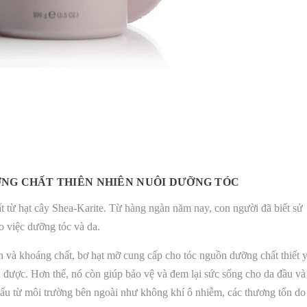
ỠNG CHẤT THIÊN NHIÊN NUÔI DƯỠNG TÓC
t từ hạt cây Shea-Karite. Từ hàng ngàn năm nay, con người đã biết sử
o việc dưỡng tóc và da.
in và khoáng chất, bơ hạt mỡ cung cấp cho tóc nguồn dưỡng chất thiết 
 được. Hơn thế, nó còn giúp bảo vệ và đem lại sức sống cho da đầu và
 xấu từ môi trường bên ngoài như không khí ô nhiễm, các thương tổn do