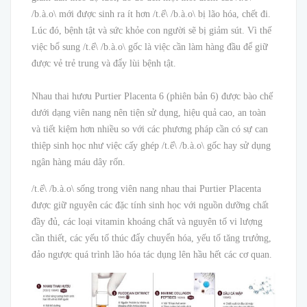
/b.à.o\ mới được sinh ra ít hơn /t.ế\ /b.à.o\ bị lão hóa, chết đi.
Lúc đó, bệnh tật và sức khỏe con người sẽ bị giảm sút. Vì thế
việc bổ sung /t.ế\ /b.à.o\ gốc là việc cần làm hàng đầu để giữ
được vẻ trẻ trung và đẩy lùi bệnh tật.
Nhau thai hươu Purtier Placenta 6 (phiên bản 6) được bào chế
dưới dạng viên nang nên tiện sử dụng, hiệu quả cao, an toàn
và tiết kiệm hơn nhiều so với các phương pháp cần có sự can
thiệp sinh học như việc cấy ghép /t.ế\ /b.à.o\ gốc hay sử dụng
ngân hàng máu dây rốn.
/t.ế\ /b.à.o\ sống trong viên nang nhau thai Purtier Placenta
được giữ nguyên các đặc tính sinh học với nguồn dưỡng chất
đầy đủ, các loại vitamin khoáng chất và nguyên tố vi lượng
cần thiết, các yếu tố thúc đẩy chuyển hóa, yếu tố tăng trưởng,
đảo ngược quá trình lão hóa tác dụng lên hầu hết các cơ quan.