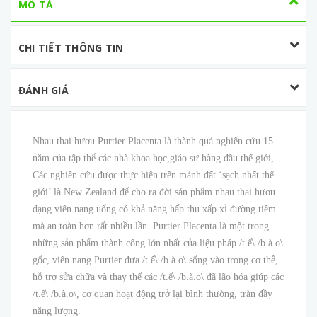
MÔ TẢ
CHI TIẾT THÔNG TIN
ĐÁNH GIÁ
Nhau thai hươu Purtier Placenta là thành quả nghiên cứu 15
năm của tập thể các nhà khoa học,giáo sư hàng đầu thế giới,
Các nghiên cứu được thực hiện trên mảnh đất ‘sạch nhất thế
giới’ là New Zealand để cho ra đời sản phẩm nhau thai hươu
dạng viên nang uống có khả năng hấp thu xấp xỉ đường tiêm
mà an toàn hơn rất nhiều lần. Purtier Placenta là một trong
những sản phẩm thành công lớn nhất của liệu pháp /t.ế\ /b.à.o\
gốc, viên nang Purtier đưa /t.ế\ /b.à.o\ sống vào trong cơ thể,
hỗ trợ sửa chữa và thay thế các /t.ế\ /b.à.o\ đã lão hóa giúp các
/t.ế\ /b.à.o\, cơ quan hoạt động trở lại bình thường, tràn đầy
năng lượng.