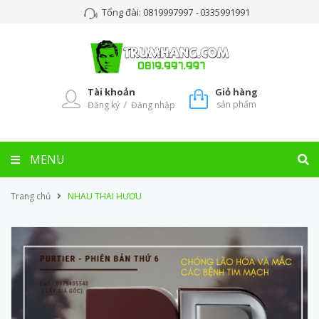
Tổng đài:
0819997997
-
0335991991
Tài khoản
Giỏ hàng
/
sản phẩm
Đăng ký
Đăng nhập
MENU
Trang chủ
NHAU THAI HƯƠU