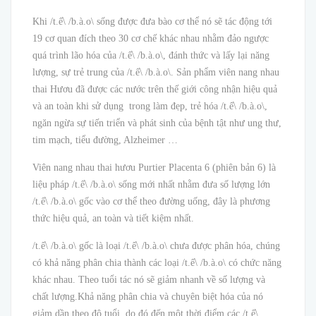
Khi /t.ế\ /b.à.o\ sống được đưa bào cơ thể nó sẽ tác động tới
19 cơ quan đích theo 30 cơ chế khác nhau nhằm đảo ngược
quá trình lão hóa của /t.ế\ /b.à.o\, đánh thức và lấy lại năng
lượng, sự trẻ trung của /t.ế\ /b.à.o\. Sản phẩm viên nang nhau
thai Hươu đã được các nước trên thế giới công nhận hiệu quả
và an toàn khi sử dụng trong làm đẹp, trẻ hóa /t.ế\ /b.à.o\,
ngăn ngừa sự tiến triển và phát sinh của bệnh tật như ung thư,
tim mạch, tiểu đường, Alzheimer …
Viên nang nhau thai hươu Purtier Placenta 6 (phiên bản 6) là
liệu pháp /t.ế\ /b.à.o\ sống mới nhất nhằm đưa số lượng lớn
/t.ế\ /b.à.o\ gốc vào cơ thể theo đường uống, đây là phương
thức hiệu quả, an toàn và tiết kiệm nhất.
/t.ế\ /b.à.o\ gốc là loại /t.ế\ /b.à.o\ chưa được phân hóa, chúng
có khả năng phân chia thành các loại /t.ế\ /b.à.o\ có chức năng
khác nhau. Theo tuổi tác nó sẽ giảm nhanh về số lượng và
chất lượng.Khả năng phân chia và chuyên biệt hóa của nó
giảm dần theo độ tuổi, do đó đến một thời điểm các /t.ế\