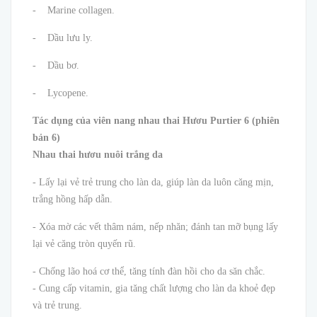
- Marine collagen.
- Dầu lưu ly.
- Dầu bơ.
- Lycopene.
Tác dụng của viên nang nhau thai Hươu Purtier 6
(phiên
bản 6)
Nhau thai hươu nuôi trắng da
- Lấy lại vẻ trẻ trung cho làn da, giúp làn da luôn căng mịn,
trắng hồng hấp dẫn.
- Xóa mờ các vết thâm nám, nếp nhăn; đánh tan mỡ bụng lấy
lại vẻ căng tròn quyến rũ.
- Chống lão hoá cơ thể, tăng tính đàn hồi cho da săn chắc.
- Cung cấp vitamin, gia tăng chất lượng cho làn da khoẻ đẹp
và trẻ trung.