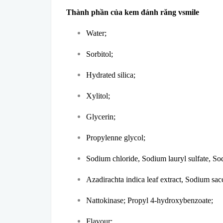
Thành phần của kem đánh răng vsmile
Water;
Sorbitol;
Hydrated silica;
Xylitol;
Glycerin;
Propylenne glycol;
Sodium chloride, Sodium lauryl sulfate, S
Azadirachta indica leaf extract, Sodium sa
Nattokinase; Propyl 4-hydroxybenzoate;
Flavour;