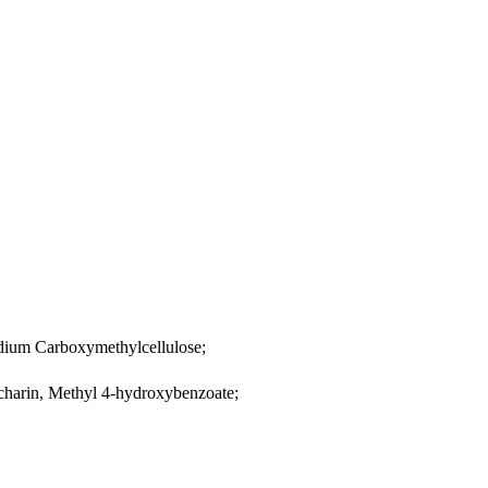
odium Carboxymethylcellulose;
ccharin, Methyl 4-hydroxybenzoate;