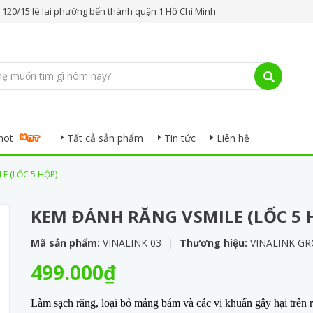
.. 120/15 lê lai phường bến thành quận 1 Hồ Chí Minh
hot
Tất cả sản phẩm
Tin tức
Liên hệ
E (LỐC 5 HỘP)
KEM ĐÁNH RĂNG VSMILE (LỐC 5 
Mã sản phẩm:
VINALINK 03
|
Thương hiệu:
VINALINK G
499.000₫
Làm sạch răng, loại bỏ mảng bám và các vi khuẩn gây hại trên 