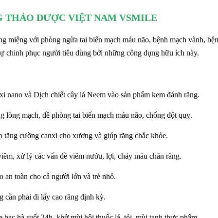
 THẢO DƯỢC VIỆT NAM VSMILE
ăng miệng với phòng ngừa tai biến mạch máu não, bệnh mạch vành, bệ
ự chinh phục người tiêu dùng bởi những công dụng hữu ích này.
i nano và Dịch chiết cây lá Neem vào sản phẩm kem đánh răng.
ng lòng mạch, đề phòng tai biến mạch máu não, chống đột quỵ.
úp tăng cường canxi cho xương và giúp răng chắc khỏe.
iêm, xử lý các vấn đề viêm nướu, lợi, chảy máu chân răng.
 an toàn cho cả người lớn và trẻ nhỏ.
 cần phải đi lấy cao răng định kỳ.
bạc hà suốt 24h, khử mùi hôi thuốc lá, tỏi, mùi tanh thực phẩm.