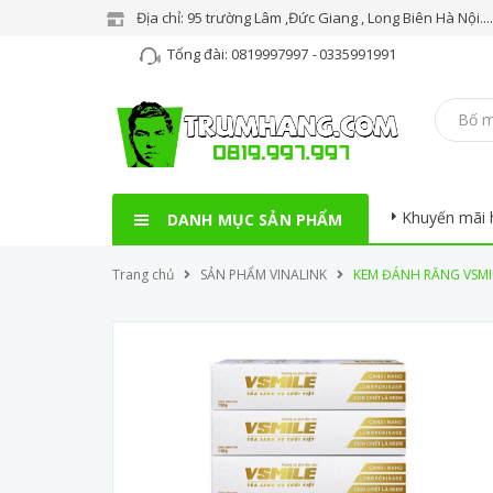
Địa chỉ: 95 trường Lâm ,Đức Giang , Long Biên Hà Nội..
Tổng đài:
0819997997
-
0335991991
Khuyến mãi 
DANH MỤC SẢN PHẨM
Trang chủ
SẢN PHẨM VINALINK
KEM ĐÁNH RĂNG VSMIL