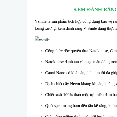
KEM ĐÁNH RĂNG
Vsmile là sản phẩm tích hợp công dụng bảo vệ r
loãng xương, kem đánh răng V-Smile đang thực s
Công thức độc quyền đưa Natokinase, Canx
Natokinase đánh tan các cục máu đông tro
Canxi Nano có khả năng hấp thu tối đa gi
Dịch chiết cây Neem kháng khuẩn, kháng v
Chiết xuất 100% thảo mộc tự nhiên đảm bảo
Quét sạch mảng bám đến tận kẽ răng, không
Giúp răng miệng thơm mát với hương caphe 