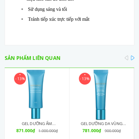
Sử dụng sáng và tối
Tránh tiếp xúc trực tiếp với mắt
pre
SẢN PHẨM LIÊN QUAN
- 13%
- 13%
GEL DƯỠNG ẨM
GEL DƯỠNG DA VÙNG
ARTISTRY HYDRA-V(75ML)
871.000₫
MẮT ARTISTRY HYDRA - V
781.000₫
1.000.000₫
900.000₫
(15ML)