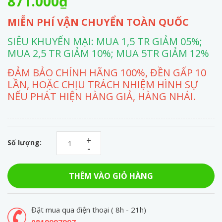
871.000₫
MIỄN PHÍ VẬN CHUYỂN TOÀN QUỐC
SIÊU KHUYẾN MẠI: MUA 1,5 TR GIẢM 05%;
MUA 2,5 TR GIẢM 10%; MUA 5TR GIẢM 12%
ĐẢM BẢO CHÍNH HÃNG 100%, ĐỀN GẤP 10
LẦN, HOẶC CHỊU TRÁCH NHIỆM HÌNH SỰ
NẾU PHÁT HIỆN HÀNG GIẢ, HÀNG NHÁI.
+
Số lượng:
-
THÊM VÀO GIỎ HÀNG
Đặt mua qua điện thoại ( 8h - 21h)