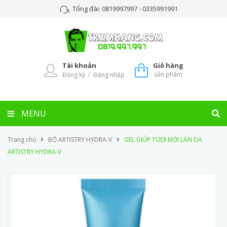
Tổng đài:
0819997997
-
0335991991
Tài khoản
Giỏ hàng
/
sản phẩm
Đăng ký
Đăng nhập
MENU
Trang chủ
BỘ ARTISTRY HYDRA-V
GEL GIÚP TƯƠI MỚI LÀN DA
ARTISTRY HYDRA-V