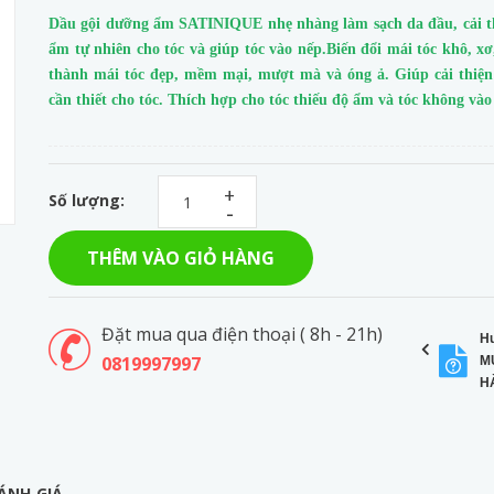
Dầu gội dưỡng ẩm SATINIQUE nhẹ nhàng làm sạch da đầu, cải t
ẩm tự nhiên cho tóc và giúp tóc vào nếp.Biến đổi mái tóc khô, xơ,
thành mái tóc đẹp, mềm mại, mượt mà và óng ả. Giúp cải thiệ
cần thiết cho tóc. Thích hợp cho tóc thiếu độ ẩm và tóc không vào
+
Số lượng:
-
THÊM VÀO GIỎ HÀNG
Đặt mua qua điện thoại ( 8h - 21h)
H
0819997997
M
H
ÁNH GIÁ