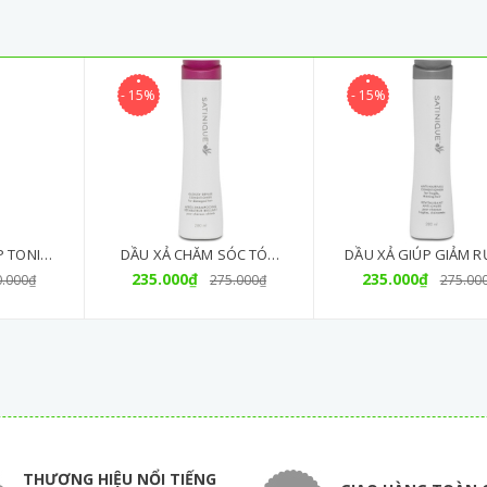
- 15%
- 15%
P TONIC
DẦU XẢ CHĂM SÓC TÓC
DẦU XẢ GIÚP GIẢM 
 Đầu
235.000₫
HƯ TỔN SATINIQUE
TÓC SATINIQUE (280
235.000₫
0.000₫
275.000₫
275.00
(280ML)
THƯƠNG HIỆU NỔI TIẾNG