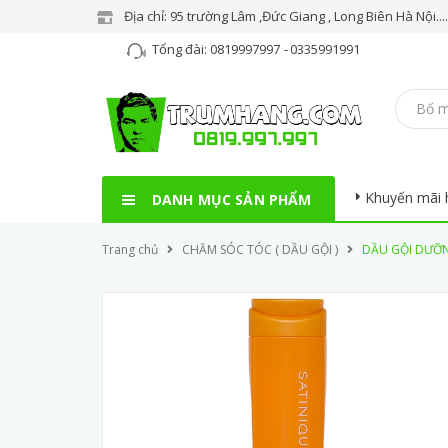
Địa chỉ: 95 trường Lâm ,Đức Giang , Long Biên Hà Nội..
Tổng đài:
0819997997
-
0335991991
Khuyến mãi 
DANH MỤC SẢN PHẨM
Trang chủ
CHĂM SÓC TÓC ( DẦU GỘI )
DẦU GỘI DƯỠN