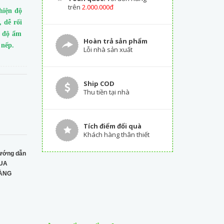
trên
2.000.000đ
hiện độ
 dễ rối
n độ ẩm
Hoàn trả sản phẩm
 nếp.
Lỗi nhà sản xuất
Ship COD
Thu tiền tại nhà
Tích điểm đổi quà
Khách hàng thân thiết
ướng dẫn
UA
ÀNG