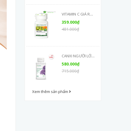
VITAMIN C GIÁ RẺ,
NUTRILITE BIO C
359.000₫
PLUS CHÍNH HÃNG
481.000₫
CANXI NGƯỜI LỚN
- CAL MAG D 180
580.000₫
VIÊN (MỚI)
715.000₫
Xem thêm sản phẩm