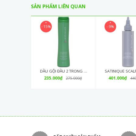
SẢN PHẨM LIÊN QUAN
- 15%
- 9%
DẦU GỘI ĐẦU 2 TRONG 1
SATINIQUE SCAL
235.000₫
SATINIQUE (280ML)
401.000₫
Chăm Sóc Da
275.000₫
44