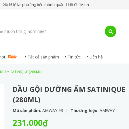
.. 120/15 lê lai phường bến thành quận 1 Hồ Chí Minh
hot
Tất cả sản phẩm
Tin tức
Liên hệ
G ẨM SATINIQUE (280ML)
DẦU GỘI DƯỠNG ẨM SATINIQUE
(280ML)
Mã sản phẩm:
AMWAY 93
|
Thương hiệu:
AMWAY
231.000₫