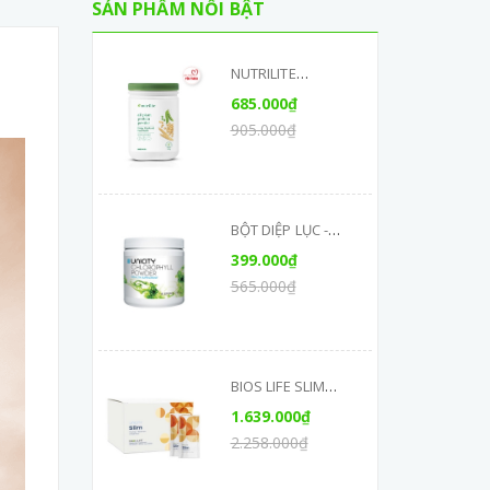
SẢN PHẨM NỔI BẬT
NUTRILITE
PROTEIN THỰC
685.000₫
VẬT (450G) CHÍNH
905.000₫
HÃNG
BỘT DIỆP LỤC -
SUPER
399.000₫
CHLOROPHYLL
565.000₫
POWDER
BIOS LIFE SLIM
UNICITY HỖ TRỢ
1.639.000₫
GIẢM CÂN, GIÚP
2.258.000₫
GIẢM MỠ THỪA