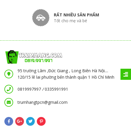
RẤT NHIỀU SẢN PHẨM
Tốt cho mẹ và bé
95 trường Lâm ,Đức Giang , Long Biên Hà Nội....
120/15 lê lai phường bến thành quận 1 Hồ Chí Minh
0819997997
/
0335991991
trumhangtpcn@gmail.com