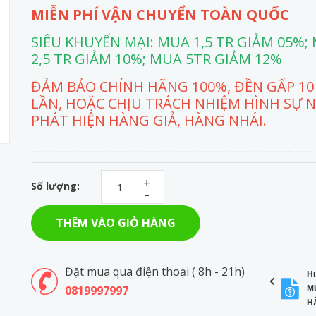
MIỄN PHÍ VẬN CHUYỂN TOÀN QUỐC
SIÊU KHUYẾN MẠI: MUA 1,5 TR GIẢM 05%;
2,5 TR GIẢM 10%; MUA 5TR GIẢM 12%
ĐẢM BẢO CHÍNH HÃNG 100%, ĐỀN GẤP 10
LẦN, HOẶC CHỊU TRÁCH NHIỆM HÌNH SỰ 
PHÁT HIỆN HÀNG GIẢ, HÀNG NHÁI.
+
Số lượng:
-
THÊM VÀO GIỎ HÀNG
Đặt mua qua điện thoại ( 8h - 21h)
H
0819997997
M
H