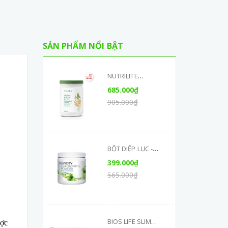
SẢN PHẨM NỔI BẬT
NUTRILITE
PROTEIN THỰC
685.000₫
VẬT (450G) CHÍNH
905.000₫
HÃNG
BỘT DIỆP LỤC -
SUPER
399.000₫
CHLOROPHYLL
565.000₫
POWDER
BIOS LIFE SLIM
ược