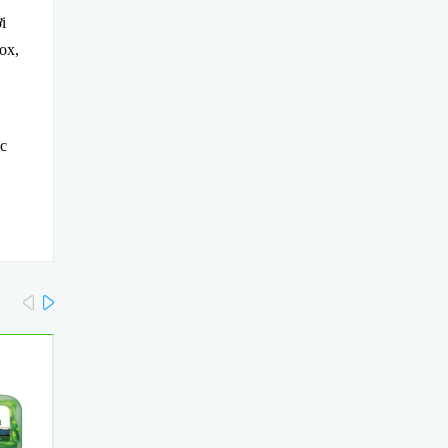
i
ox,
ức
prev
next
- 13%
- 21%