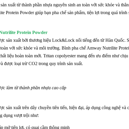
ản xuất từ thành phần nhựa nguyên sinh an toàn với sức khỏe và thân
te Protein Powder giúp bạn pha chế sản phẩm, tiện lợi trong quá trình
utrilite Protein Powder
ợc sản xuất bởi thương hiệu Lock&Lock nổi tiếng đến từ Hàn Quốc. 
toàn với sức khỏe và môi trường. Bình pha chế Amway Nutrilite Prote
chất liệu hoàn toàn mới. Tritan copolyester mang đến ưu điểm như chịu
à được loại trừ CO2 trong quy trình sản xuất.
ược làm từ thành phần nhựa cao cấp
 sản xuất trên dây chuyền tiên tiến, hiện đại, áp dụng công nghệ và 
g dụng vượt trội như:
p mở tiện lợi, có quai cầm thông minh