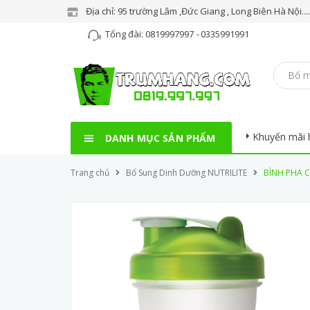
Địa chỉ: 95 trường Lâm ,Đức Giang , Long Biên Hà Nội..
Tổng đài:
0819997997
-
0335991991
Khuyến mãi 
DANH MỤC SẢN PHẨM
Trang chủ
Bổ Sung Dinh Dưỡng NUTRILITE
BÌNH PHA 