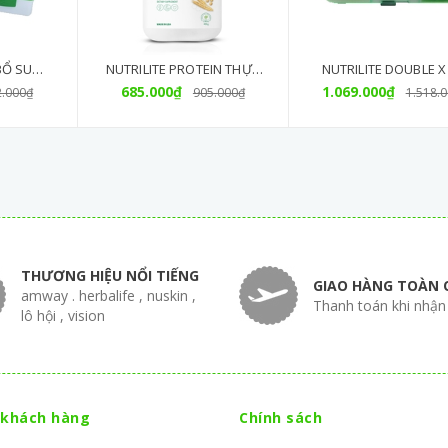
BỔ SUNG
NUTRILITE PROTEIN THỰC
NUTRILITE DOUBLE X B
MWAY
VẬT (450G) CHÍNH HÃNG
685.000₫
1.069.000₫
SUNG VITAMIN V
2.000₫
905.000₫
1.518.
KHOÁNG CHẤT THIẾT
(CÓ HỘP)
THƯƠNG HIỆU NỔI TIẾNG
GIAO HÀNG TOÀN 
amway . herbalife , nuskin ,
Thanh toán khi nhận
lô hội , vision
 khách hàng
Chính sách