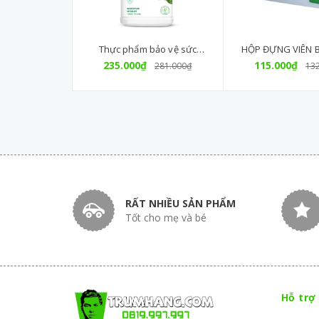
Thực phẩm bảo vệ sức
HỘP ĐỰNG VIÊN 
khỏe nutrilite™ iron folic -
235.000₫
115.000₫
NUTRILITE A
281.000₫
13
Sắt Aw
RẤT NHIỀU SẢN PHẨM
Tốt cho mẹ và bé
Hỗ trợ